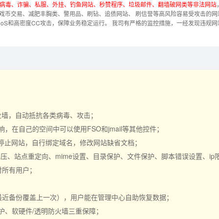
、病毒、诈骗、私服、外挂、钓鱼网站、秒赞程序、垃圾邮件、翻墙破网类等非法网站
戏币交易、减肥丰胸类、警用品、刷钻、追债网站、 刷信誉等高风险容易受攻击的网
DoS和高密度CC攻击，保障业务稳定运行。
我司有严格的监控措施，一经发现违规网
。
防火墙，自动抵抗各类病毒、攻击；
在自己的空间中可以使用FSO和jmail等其他控件；
行停止网站，自行绑定域名，修改网站缺省文档；
R解压、站点重定向、mime设置、目录保护、文件保护、脚本错误设置、i
对所有用户；
最近备份覆盖上一次），用户能在管理中心自助恢复数据；
护、软硬件/透明防火墙三重保障；