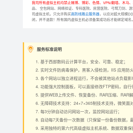
我司所有虚拟主机均禁止赌博、博彩、色情、VPN/翻墙、木马
品、 空包网站、网络验证、专科医院、民营医院、弓驽刀剑、游
司虚拟主机，只允许购买
高防线路云服务器
，以应对超大规模D
闭，并不退款！
所有国内虚拟主机必须备案成功后才能绑定域名
服务标准说明
基于西部数码云计算平台，安全、可靠、稳定；
实时文件防病毒保护，黑客入侵检测，IIS 应用
各个网站以独立进程运行，不会被其他站点负载影响，
功能强大控制面板，可以直接修改FTP密码，自
提供WEB上传文件、恢复备份、RAR压缩、RA
无障碍技术支持：24×7×365制技术支持，微笑面
每3分钟自动访问网站一次，监控网站运行；
自动每7天备份一次数据（只保留一份备份数据，
采用独特的第六代高级虚拟主机系统、数据双重保