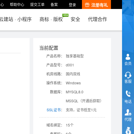
中心
帮助中心
提交工单
备案
注册有礼
登录
云建站
·
小程序
商标
·
版权
安全
代理合作
当前配置
产品名称：
独享基础型
会员
产品型号：
d001
机房线路：
国内双线
客服
操作系统：
Windows
数据库：
MYSQL8.0
MSSQL（开通后获取）
电话
SSL证书
：
支持，证书低至1元
代理
域名绑定：
15个
备案码：
6个