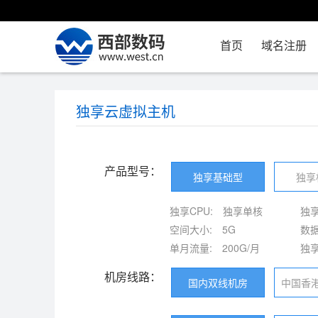
首页
域名注册
独享云虚拟主机
产品型号：
独享基础型
独享
独享CPU:
独享单核
独享
空间大小:
5G
数据
单月流量:
200G/月
独享
机房线路：
国内双线机房
中国香