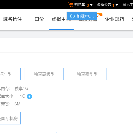
购物车
最新公告
资讯
0
1
加载中....
域名抢注
一口价
虚拟主机
云服务器
企业邮箱
标准型
独享高级型
独享豪华型
内存:
独享1G
库大小:
1G
带宽:
6M
港国际机房