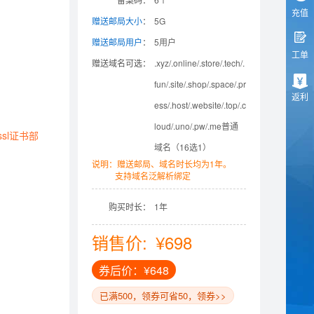
充值
赠送邮局大小
：
5G
赠送邮局用户
：
5用户
工单
赠送域名可选：
.xyz/.online/.store/.tech/.
fun/.site/.shop/.space/.pr
返利
ess/.host/.website/.top/.c
loud/.uno/.pw/.me普通
sl证书部
域名（16选1）
说明：赠送邮局、域名时长均为1年。
支持域名泛解析绑定
购买时长：
1年
销售价:
¥698
券后价：¥648
已满500，领券可省50，领券>>