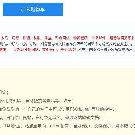
加入购物车
墙、木马、病毒、诈骗、私服、外挂、钓鱼网站、秒赞程序、垃圾邮件、翻墙破网类等非
用品、刷钻、追债网站、 刷信誉等高风险容易受攻击的网站不可购买我司虚拟主机，
措施，一经发现违规网站，立即关闭，并不退款！
所有国内虚拟主机必须备案成功后
稳定；
S 应用防火墙，自动抵抗各类病毒、攻击；
载影响，在自己的空间中可以使用FSO和jmail等其他控件；
密码，自行停止网站，自行绑定域名，修改网站缺省文档；
缩、RAR解压、站点重定向、mime设置、目录保护、文件保护、脚本错误