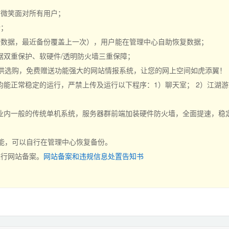
持，微笑面对所有用户；
行；
份数据，最近备份覆盖上一次），用户能在管理中心自助恢复数据；
据双重保护、软硬件/透明防火墙三重保障；
可供选购，免费赠送功能强大的网站情报系统，让您的网上空间如虎添翼！
能正常稳定的运行，严禁上传及运行以下程序：1）聊天室； 2）江湖游戏
内一般的传统单机系统，服务器群前端加装硬件防火墙，全面提速，稳定、
功能，可以自行在管理中心恢复备份。
进行网站备案。
网站备案和违规信息处置告知书
。