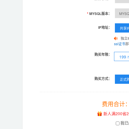
*
MYSQL版本：
IP地址：
共享I
独立
ssl证书
部
购买年限：
199
购买方式：
正式
费用合计
新人满200省2
我已