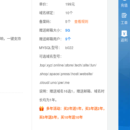
单价：
199元
充值
域名绑定：
10个
备案码：
5个
查看规则
工单
赠送邮箱大小：
5G
影响，一键支持
赠送邮箱用户：
5个
返利
MYSQL型号：
b022
可选域名型号：
.top/.xyz/.online/.store/.tech/.site/.fun/
.shop/.space/.press/.host/.website/
.cloud/.uno/.pw/.me
说明：赠送域名16选1，赠送邮箱、域名时
长均为1年。
多年活动：买2年送1年，买3年送2年，
买5年送5年，买10年送10年