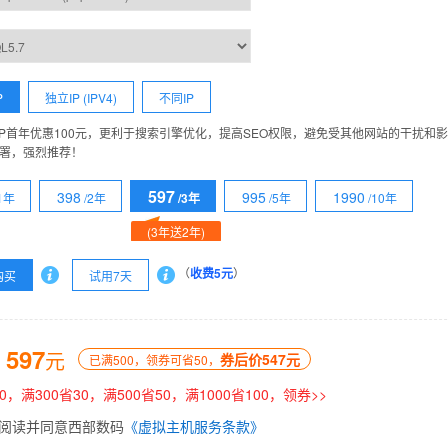
P
独立IP (IPV4)
不同IP
IP首年优惠100元，更利于搜索引擎优化，提高SEO权限，避免受其他网站的干扰和
署，强烈推荐！
597
398
995
1990
/1年
/2年
/3年
/5年
/10年
(3年送2年)
（
收费5元
）
购买
试用7天
597
：
元
券后价547元
已满500，领券可省50，
0，满300省30，满500省50，满1000省100，领券>>
阅读并同意西部数码
《虚拟主机服务条款》