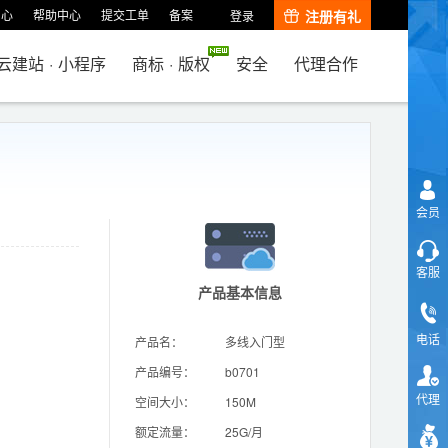
中心
帮助中心
提交工单
备案
注册有礼
登录
云建站
·
小程序
商标
·
版权
安全
代理合作
会员
客服
产品基本信息
电话
产品名：
多线入门型
产品编号：
b0701
代理
空间大小：
150M
额定流量：
25G/月