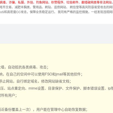
、病毒、诈骗、私服、外挂、钓鱼网站、秒赞程序、垃圾邮件、翻墙破网类等非法网站
戏币交易、减肥丰胸类、警用品、刷钻、追债网站、 刷信誉等高风险容易受攻击的网
DoS和高密度CC攻击，保障业务稳定运行。
我司有严格的监控措施，一经发现违规网
。
防火墙，自动抵抗各类病毒、攻击；
在自己的空间中可以使用FSO和jmail等其他控件；
行停止网站，自行绑定域名，修改网站缺省文档；
R解压、站点重定向、mime设置、目录保护、文件保护、脚本错误设置、i
对所有用户；
最近备份覆盖上一次），用户能在管理中心自助恢复数据；