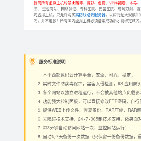
我司所有虚拟主机均禁止赌博、博彩、色情、VPN/翻墙、木马
品、 空包网站、网络验证、专科医院、民营医院、弓驽刀剑、游
司虚拟主机，只允许购买
高防线路云服务器
，以应对超大规模D
闭，并不退款！
所有国内虚拟主机必须备案成功后才能绑定域名
服务标准说明
基于西部数码云计算平台，安全、可靠、稳定；
实时文件防病毒保护，黑客入侵检测，IIS 应用
各个网站以独立进程运行，不会被其他站点负载影响，
功能强大控制面板，可以直接修改FTP密码，自
提供WEB上传文件、恢复备份、RAR压缩、RA
无障碍技术支持：24×7×365制技术支持，微笑面
每3分钟自动访问网站一次，监控网站运行；
自动每7天备份一次数据（只保留一份备份数据，