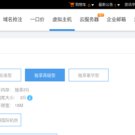
购物车
最新公告
资讯
0
1
域名抢注
一口价
虚拟主机
云服务器
企业邮箱
标准型
独享高级型
独享豪华型
内存:
独享2G
库大小:
2G
带宽:
18M
港国际机房