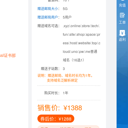
充值
赠送邮局大小
：
5G
赠送邮局用户
：
5用户
工单
赠送域名可选：
.xyz/.online/.store/.tech/.
fun/.site/.shop/.space/.pr
返利
ess/.host/.website/.top/.c
loud/.uno/.pw/.me普通
sl证书部
域名（16选1）
赠送子站数：
3
说明：赠送邮局、域名时长均为1年。
支持域名泛解析绑定
购买时长：
1年
销售价:
¥1388
券后价：¥1288