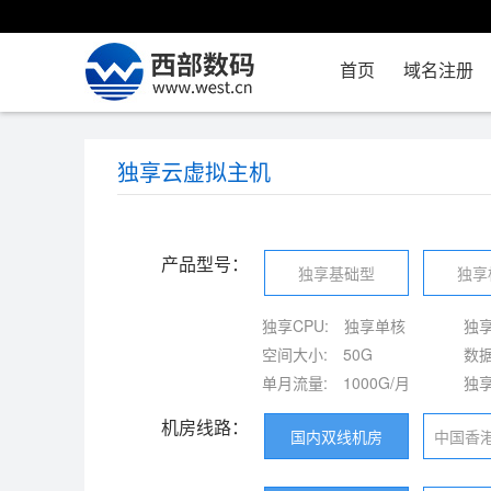
首页
域名注册
独享云虚拟主机
产品型号：
独享基础型
独享
独享CPU:
独享单核
独享
空间大小:
50G
数据
单月流量:
1000G/月
独享
机房线路：
国内双线机房
中国香