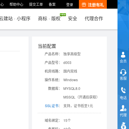
中心
帮助中心
提交工单
备案
注册有礼
登录
云建站
·
小程序
商标
·
版权
安全
代理合作
当前配置
产品名称：
独享高级型
会员
产品型号：
d003
机房线路：
国内双线
客服
操作系统：
Windows
数据库：
MYSQL8.0
MSSQL（开通后获取）
电话
SSL证书
：
支持，证书低至1元
代理
域名绑定：
15个
备案码：
10个