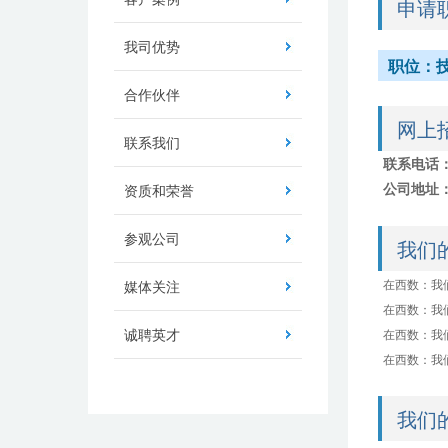
申请
我司优势
职位：技
合作伙伴
网上
联系我们
联系电话
公司地址
资质和荣誉
参观公司
我们
在西数：我
媒体关注
在西数：我
诚聘英才
在西数：我
在西数：我
我们