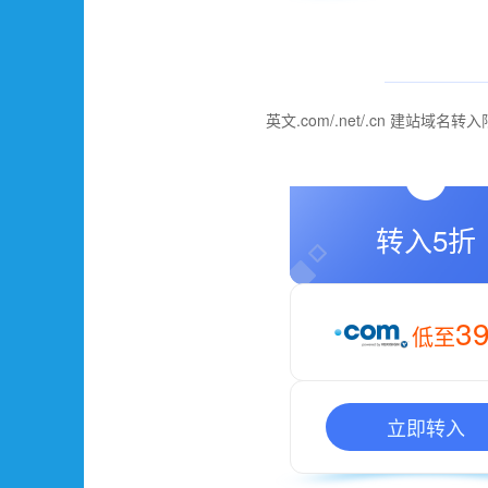
英文.com/.net/.cn 建
转入5折
3
低至
立即转入