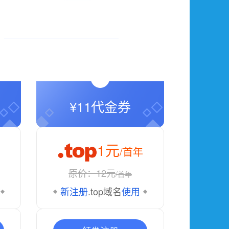
¥11代金券
1元
/首年
原价：12元
/首年
新注册
.top域名
使用