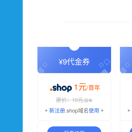
¥9代金券
1元
/首年
原价：10元
/首年
新注册
.shop域名
使用