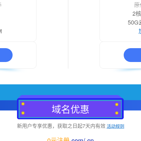
年
原
2
月
50
M
域名优惠
新用户专享优惠，获取之日起7天内有效
活动规则
0元注册
.com/.cn