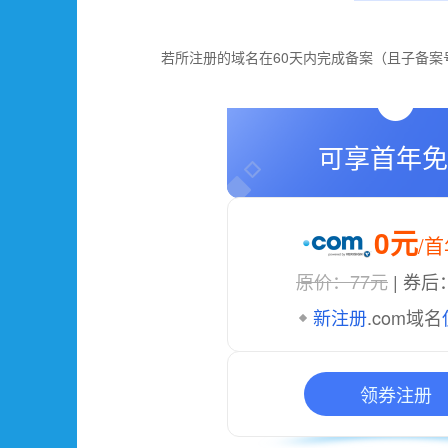
若所注册的域名在60天内完成备案（且子备案
可享首年免
0元
/
原价：77元
| 券后
新注册
.com域名
领券注册