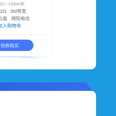
价：1284/年
核2G 3M带宽
G云盘 绵阳电信
加入购物车
领券购买