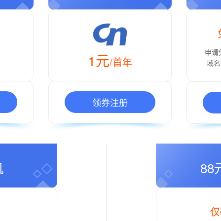
申请
1元
/首年
域名
领券注册
机
8
仅