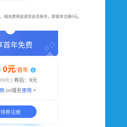
问，相关费用会退至会员账号，即首年注册0元。
享首年免费
0元
/首年
29元
| 券后：9元
册
.cn域名
使用
领券注册