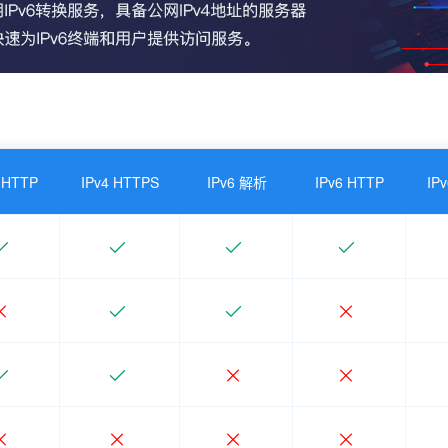
 HTTP
IPv4 HTTPS
IPv6 解析
IPv6 HTTP
IP