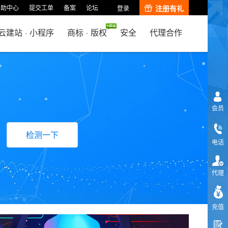
帮助中心
提交工单
备案
论坛
注册有礼
登录
云建站
·
小程序
商标
·
版权
安全
代理合作
会员
检测一下
电话
代理
充值