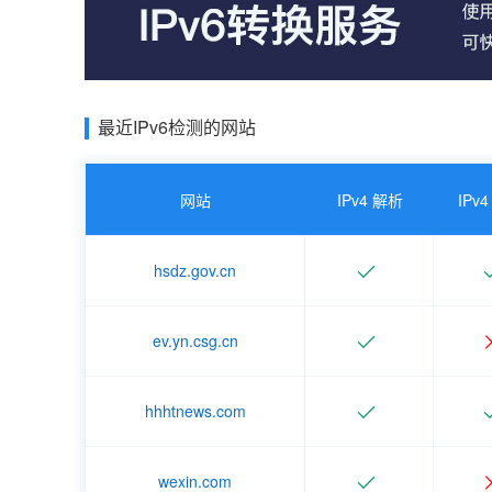
最近IPv6检测的网站
网站
IPv4 解析
IPv4
hsdz.gov.cn
ev.yn.csg.cn
hhhtnews.com
wexin.com