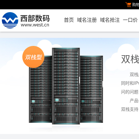
购
首页
域名注册
域名抢注
一口价
双栈
双栈
同时和I
问的问题
产品
双栈支持