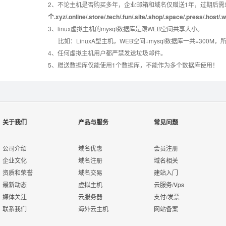
2、不论主机是否购买多年，企业邮箱和域名仅赠送1年，过期后需
设置首页
数据定期备份
个.xyz/.online/.store/.tech/.fun/.site/.shop/.space/.pre
3、linux虚拟主机的mysql数据库是跟WEB空间共享大小。
错误页面定义
数据自助恢复
比如：LinuxA型主机，WEB空间+mysql数据库一共=3
4、任何虚拟主机用户都严禁发送垃圾邮件。
5、赠送数据库仅能使用1个数据库，不能作为多个数据库使用！
rar在线压缩
10重安全保障
免费预装软件
万兆防火墙系统
关于我们
产品与服务
常见问题
Urlrewrite
400服务电话
公司介绍
域名优惠
会员注册
企业文化
域名注册
域名相关
资质和荣誉
域名交易
建站入门
7*24小时在线有问
流量分析
最新动态
虚拟主机
云服务/Vps
必答
媒体关注
云服务器
支付/发票
联系我们
海外云主机
网站备案
7*24小时电话技术
访问统计
支持