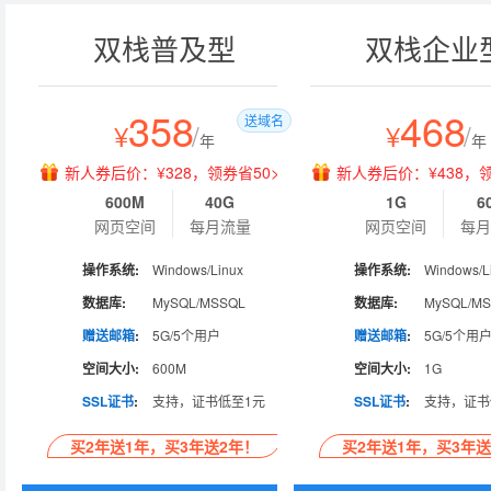
双栈普及型
双栈企业
358
468
送域名
¥
/
¥
/
年
年
新人券后价：¥328，领券省50>>
新人券后价：¥438，领
600M
40G
1G
6
网页空间
每月流量
网页空间
每月
操作系统:
Windows/Linux
操作系统:
Windows/L
数据库:
MySQL/MSSQL
数据库:
MySQL/M
赠送邮箱
:
5G/5个用户
赠送邮箱
:
5G/5个用
空间大小:
600M
空间大小:
1G
SSL证书
:
支持，证书低至1元
SSL证书
:
支持，证书
买2年送1年，买3年送2年！
买2年送1年，买3年送