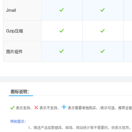
Jmail
Gzip压缩
图片组件
图标说明：
产品名称
产品名称
双栈普及型
双栈普及型
双栈企业型
双栈企业型
表示支持、
表示不支持、
表示需要单独购买、/表示可选、推荐全
产品编号
产品编号
v6b001
v6b001
v6b002
v6b002
特别提示：
1、赠送产品如数据库、邮局、网站统计等不需要的，则表示放弃