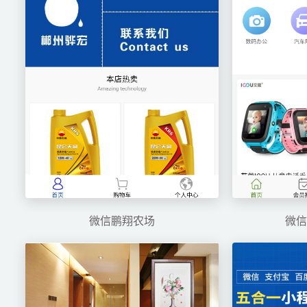
微信鹏翔农场
微