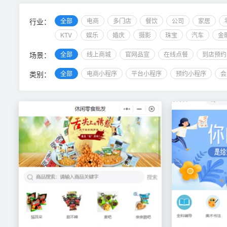
行业：
全部
电商
多门店
餐饮
公司
家居
KTV
娱乐
婚庆
摄影
珠宝
汽车
金
场景：
全部
线上商城
官网品宣
在线点餐
到店预约
类别：
全部
电商小程序
平台小程序
预约小程序
会