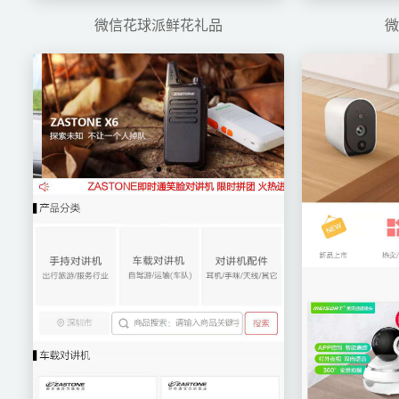
微信花球派鲜花礼品