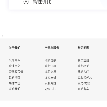
高性价比
-->
云数
对比项
类别
关于我们
产品与服务
常见问题
主从架构
支
公司介绍
域名优惠
会员注册
可用性
开通
自动容灾
支
企业文化
域名注册
域名相关
资质和荣誉
域名交易
建站入门
负载均衡
支
最新动态
虚拟主机
云服务/Vps
媒体关注
云服务器
支付/发票
数据迁移
联系我们
Vps主机
网站备案
高性能、高并发场景 —— 电商行业
数据可靠性
极高
数据同步
云数据库 MySQL 高性能特性以及快速读写
自动备份系统
支
可靠性