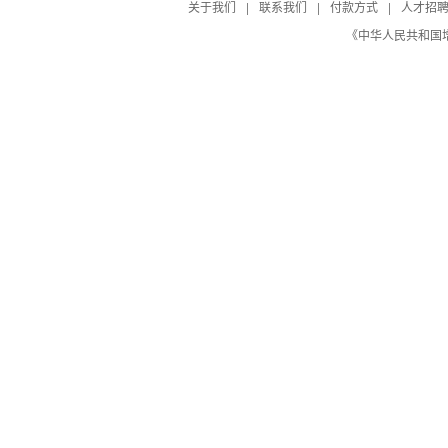
能力，可稳定应对限时抢购、秒杀等突发业
关于我们
|
联系我们
|
付款方式
|
人才招
务高峰，启用读写分离可解决访问高峰带来
备份恢复系统
支
《中华人民共和国增值
的请求压力，轻松处理高并发流量。
数据库审计
数据库管理
DDoS防护
安全性
访问控制，VCP内网隔离
设置 IP白名单
读写分离
可拓展性
弹性升级
数据库升级
增减节点
部署
分钟