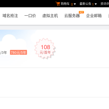
购物车
最新公告
资讯
0
1
域名抢注
一口价
虚拟主机
云服务器
企业邮箱
108
元/首年
元/3年
780元/5年