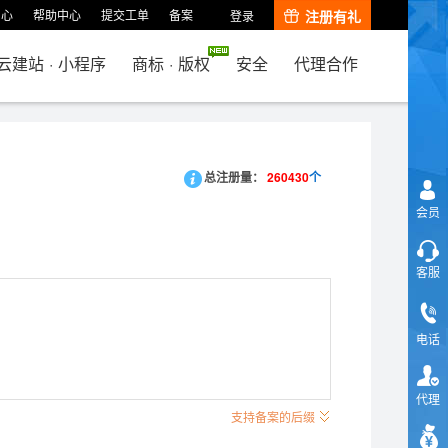
中心
帮助中心
提交工单
备案
注册有礼
登录
云建站
·
小程序
商标
·
版权
安全
代理合作
总注册量：
260430
个
会员
客服
电话
代理
支持备案的后缀