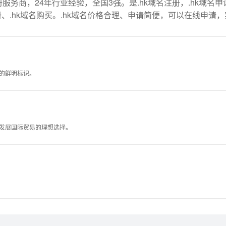
务商，24年行业经验，全国3强。是.hk域名注册，.hk域名申请
、.hk域名购买。.hk域名价格合理、申请简便，可以在线申请
司的鲜明标识。
司发展国际贸易的理想选择。