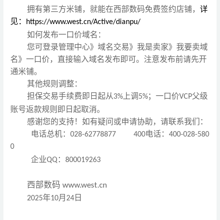
拥有第三方米铺，就能在西部数码免费签约店铺，
详
见：
https://www.west.cn/Active/dianpu/
如何发布一口价域名：
您可登录管理中心》域名交易》我是卖家》我要卖域
名》一口价，直接输入域名发布即可。注意发布前请先
开
通
米铺。
其他规则调整：
担保交易手续费
即日起
从
上调
；一口价
父级
3%
5%
VCP
账号返款规则即日起取消。
感谢您的支持！如有疑问或申请协助，请联系我们：
电话总机：
电话：
028-62778877
400
400-028-580
0
企业
：
QQ
800019263
西部数码
www.west.cn
年
月
日
2025
10
24