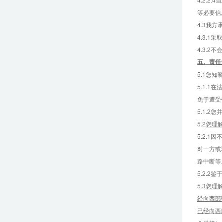
等必要信
4.3
我方
4.3.
4.3.
五、
责任
5.1您
5.1.
免于遭受
5.1.
5.2
您理
5.2.
对一方或
路中断等
5.2.
5.3
您理
经向西部
已经向西