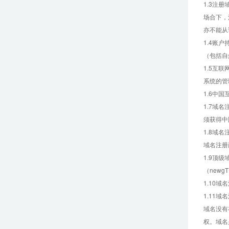
1.3注
场合下，
亦不能从
1.4账
（包括自
1.5互
系统的管
1.6中
1.7域
须获得中
1.8域
域名注册
1.9顶
（new
1.10
1.11
域名没有
权。域名