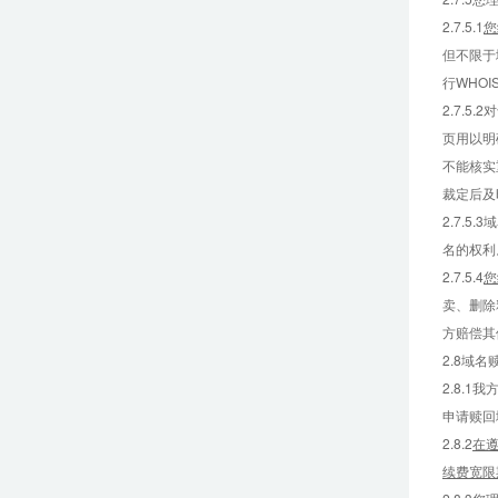
2.7.5.1
您
但不限于
行WHO
2.7.
页用以明
不能核实
裁定后及
2.7.
名的权利
2.7.5.4
您
卖、删除
方赔偿其
2.8域名
2.8.
申请赎回
2.8.2
在
续费宽限