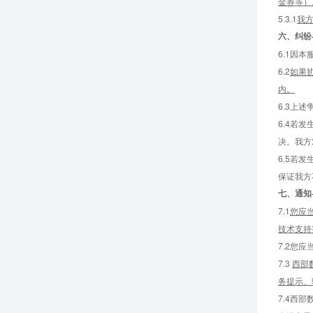
金券等）
5.3.1
我
六、
纠纷
6.1因
6.2
如果
内。
6.3上
6.4若
决。我方
6.5若
保证我方
七、
通知
7.1
您应
技术支持
7.2您
7.3
西部
务提示、
7.4西