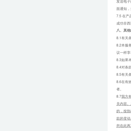
发送电子
面通知，
7.5 
成功非西
八、
其他
8.1有
8.2本
议一样享
8.3如
8.4对
8.5有
8.6在
者。
8.7
我方
关内容。
的，按协
款的变动
您在此再