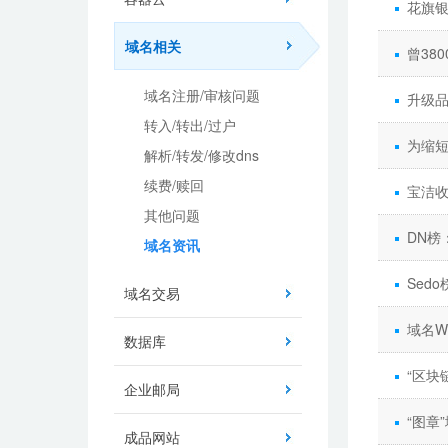
花旗银
域名相关
曾38
域名注册/审核问题
升级品
转入/转出/过户
为缩短
解析/转发/修改dns
续费/赎回
宝洁收
其他问题
DN榜
域名资讯
Sed
域名交易
域名W
数据库
“区块
企业邮局
“图章
成品网站